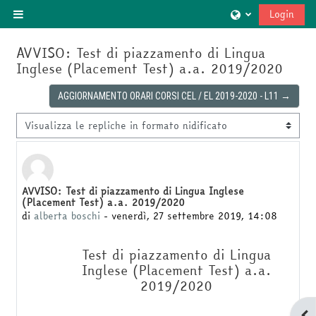
Vai al contenuto principale
Login
Pannello laterale
AVVISO: Test di piazzamento di Lingua
Inglese (Placement Test) a.a. 2019/2020
AGGIORNAMENTO ORARI CORSI CEL / EL 2019-2020 - L11 →
Modalità visualizzazione
AVVISO: Test di piazzamento di Lingua Inglese
Numero di risposte: 0
(Placement Test) a.a. 2019/2020
di
alberta boschi
-
venerdì, 27 settembre 2019, 14:08
Test di piazzamento di Lingua
Inglese (Placement Test) a.a.
2019/2020
Apri