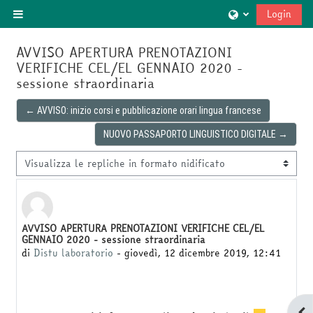
Vai al contenuto principale
Login
Pannello laterale
AVVISO APERTURA PRENOTAZIONI
VERIFICHE CEL/EL GENNAIO 2020 -
sessione straordinaria
← AVVISO: inizio corsi e pubblicazione orari lingua francese
NUOVO PASSAPORTO LINGUISTICO DIGITALE →
Modalità visualizzazione
AVVISO APERTURA PRENOTAZIONI VERIFICHE CEL/EL
Numero di risposte: 0
GENNAIO 2020 - sessione straordinaria
di
Distu laboratorio
-
giovedì, 12 dicembre 2019, 12:41
Apri